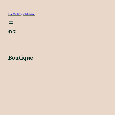
Aller
au
La Métropolitaine
contenu
Facebook
Instagram
Boutique