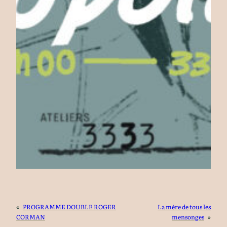
«
PROGRAMME DOUBLE ROGER
La mère de tous les
CORMAN
mensonges
»