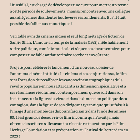
Hunshilal, est chargé de développer une cure pour mettre un terme
à cette période de soulèvements, mais sa rencontre avec une collègue
aux allégeances dissidentes bouleverse ses fondements. Et s’il était
possible de s’allier aux moustiques ?
Véritable ovni du cinéma indien et seul long métrage de fiction de
Sanjiv Shah, L’amour au temps de la malaria (1992) mêle habilement
satire politique, comédie musicale et séquences documentaires pour
composer une fable antiautoritaire acerbe et envoûtante.
Projeté pour célébrer le lancement d’un nouveau dossier de
Panorama-cinéma intitulé « Le cinéma et ses conjurations », le film
sera l’occasion de recalibrer les canons cinématographiques de la
révolte populaire en nous attardant à sa dimension spéculative et à
ses résonances résolument contemporaines : que ce soit dans son
insistance sur la figure du virus et dans la dimension politique de sa
contagion, dans la figure de son dirigeant tyrannique qui se faisait à
l’image d’une montée des discours fascisants dans l’Inde des années
90. Il est grand de découvrir ce film inconnu qui n’avait jamais
obtenu de sortie en salles avant sa récente restauration par la Film
Heritage Foundation et sa présentation au Festival de Rotterdam en
2023 !