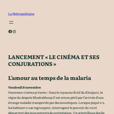
Aller
au
La Métropolitaine
contenu
Facebook
Instagram
LANCEMENT « LE CINÉMA ET SES
CONJURATIONS »
L’amour au temps de la malaria
Vendredi 8 novembre
Panorama-cinéma présente
: Dans le royaume fictif du Khojpuri, le
règne du despote Bhadrabhoop II est mis en péril par l’arrivée d’une
étrange maladie transportée par des moustiques. Lorsque piqué·e·s,
les habitant·e·s se regroupent, interrogent le pouvoir du roi et
démarrent des mouvements de contestation. Un scientifique docile,