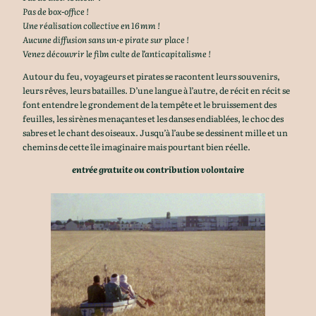
Pas de box-office !
Une réalisation collective en 16 mm !
Aucune diffusion sans un·e pirate sur place !
Venez découvrir le film culte de l’anticapitalisme !
Autour du feu, voyageurs et pirates se racontent leurs souvenirs,
leurs rêves, leurs batailles. D’une langue à l’autre, de récit en récit se
font entendre le grondement de la tempête et le bruissement des
feuilles, les sirènes menaçantes et les danses endiablées, le choc des
sabres et le chant des oiseaux. Jusqu’à l’aube se dessinent mille et un
chemins de cette île imaginaire mais pourtant bien réelle.
entrée gratuite ou contribution volontaire