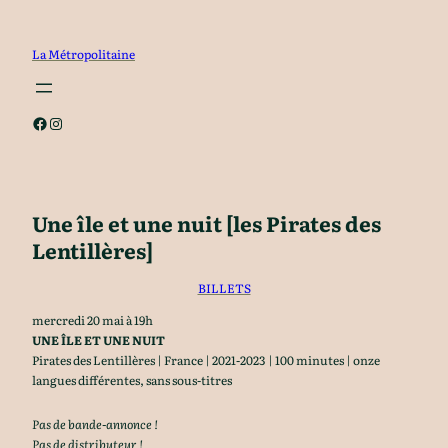
Aller
au
La Métropolitaine
contenu
Facebook
Instagram
Une île et une nuit [les Pirates des
Lentillères]
BILLETS
mercredi 20 mai à 19h
UNE ÎLE ET UNE NUIT
Pirates des Lentillères | France | 2021-2023 | 100 minutes | onze
langues différentes, sans sous-titres
Pas de bande-annonce !
Pas de distributeur !