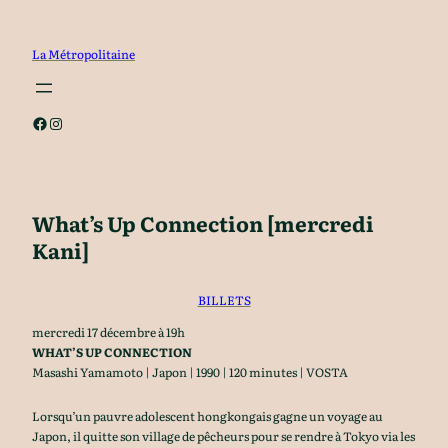
Aller
au
La Métropolitaine
contenu
Facebook
Instagram
What’s Up Connection [mercredi
Kani]
BILLETS
mercredi 17 décembre à 19h
WHAT’S UP CONNECTION
Masashi Yamamoto | Japon | 1990 | 120 minutes | VOSTA
Lorsqu’un pauvre adolescent hongkongais gagne un voyage au
Japon, il quitte son village de pêcheurs pour se rendre à Tokyo via les